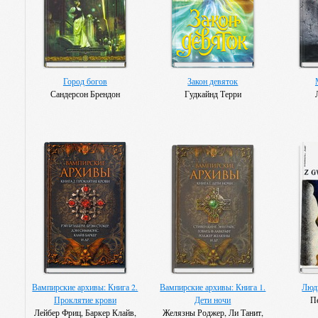
Город богов
Закон девяток
Сандерсон Брендон
Гудкайнд Терри
Вампирские архивы: Книга 2.
Вампирские архивы: Книга 1.
Люд
Проклятие крови
Дети ночи
П
Лейбер Фриц, Баркер Клайв,
Желязны Роджер, Ли Танит,