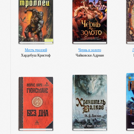
Месть троллей
Чернь и золото
Хардебуш Кристоф
Чайковски Адриан