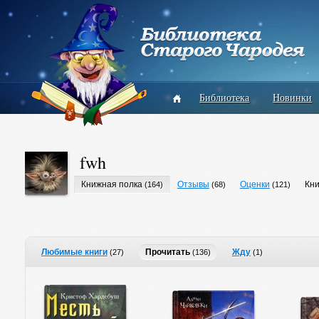
Библиотека
Новинки
fwh
Книжная полка
Отзывы
Оценки
Кни
(164)
(68)
(121)
Любимые книги
Прочитать
Жду
(27)
(136)
(1)