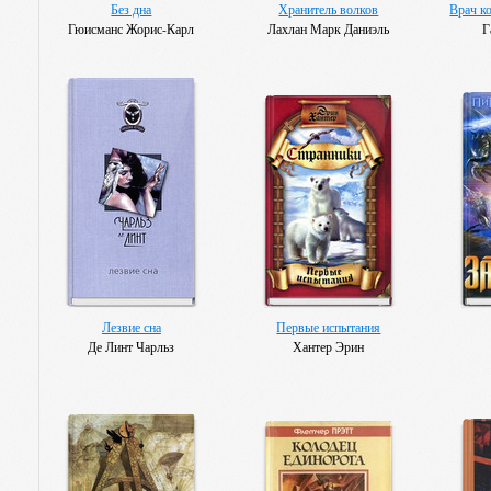
Без дна
Хранитель волков
Врач к
Гюисманс Жорис-Карл
Лахлан Марк Даниэль
Г
Лезвие сна
Первые испытания
Де Линт Чарльз
Хантер Эрин