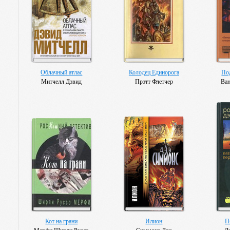
Облачный атлас
Колодец Единорога
По
Митчелл Дэвид
Прэтт Флетчер
Ва
Кот на грани
Илион
П