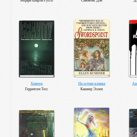
Мерфи Ширли Руссо
Симмонс Дэн
Д
Химера
На острие клинка
Ан
Герритсен Тесс
Кашнер Эллен