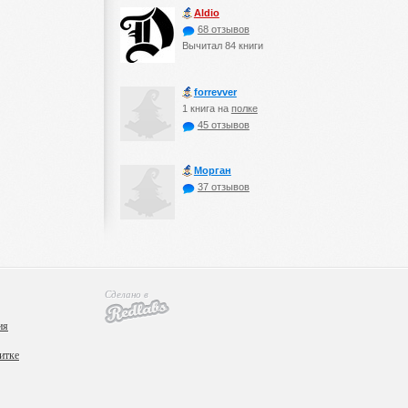
Aldio
68 отзывов
Вычитал 84 книги
forrevver
1 книга на
полке
45 отзывов
Морган
37 отзывов
Сделано в
ия
итке