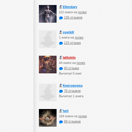
Ellendary
112 книги на
полке
135 отзывов
оverkill
1 книга на
полке
123 отзыва
lalilulelo
44 книги на
полке
93 отзыва
Вычитал 5 книг
Книгожорка
76 отзывов
Вычитал 1 книга
fwh
164 книги на
полке
68 отзывов