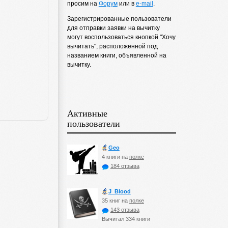
просим на
Форум
или в
e-mail
.
Зарегистрированные пользователи
для отправки заявки на вычитку
могут воспользоваться кнопкой "Хочу
вычитать", расположенной под
названием книги, объявленной на
вычитку.
Активные
пользователи
Geo
4 книги на
полке
184 отзыва
J_Blood
35 книг на
полке
143 отзыва
Вычитал 334 книги