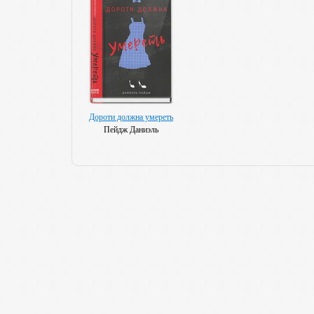
Дороти должна умереть
Пейдж Даниэль