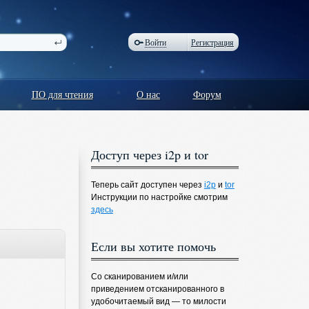
Войти
Регистрация
ПО для чтения
О нас
Форум
Доступ через i2p и tor
Теперь сайт доступен через
i2p
и
tor
Инструкции по настройке смотрим
здесь
Если вы хотите помочь
Со сканированием и/или
приведением отсканированного в
удобочитаемый вид — то милости