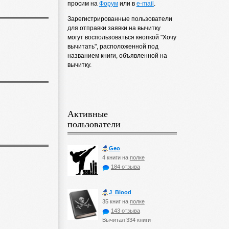
просим на
Форум
или в
e-mail
.
Зарегистрированные пользователи
для отправки заявки на вычитку
могут воспользоваться кнопкой "Хочу
вычитать", расположенной под
названием книги, объявленной на
вычитку.
Активные
пользователи
Geo
4 книги на
полке
184 отзыва
J_Blood
35 книг на
полке
143 отзыва
Вычитал 334 книги