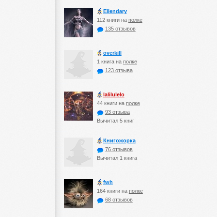
Ellendary
112 книги на
полке
135 отзывов
оverkill
1 книга на
полке
123 отзыва
lalilulelo
44 книги на
полке
93 отзыва
Вычитал 5 книг
Книгожорка
76 отзывов
Вычитал 1 книга
fwh
164 книги на
полке
68 отзывов