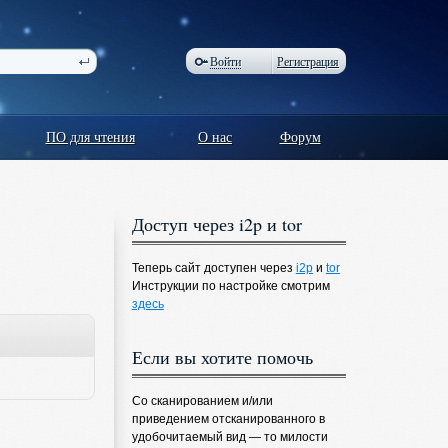
Войти
Регистрация
ПО для чтения
О нас
Форум
Доступ через i2p и tor
Теперь сайт доступен через
i2p
и
tor
Инструкции по настройке смотрим
здесь
Если вы хотите помочь
Со сканированием и/или
приведением отсканированного в
удобочитаемый вид — то милости