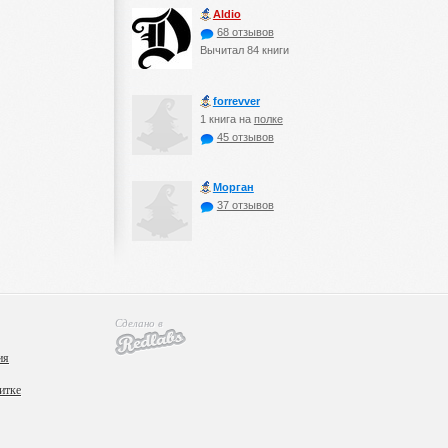
Aldio
68 отзывов
Вычитал 84 книги
forrevver
1 книга на
полке
45 отзывов
Морган
37 отзывов
Сделано в
ия
итке