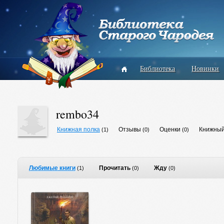
Библиотека
Новинки
rembo34
Книжная полка
Отзывы
Оценки
Книжный
(1)
(0)
(0)
Любимые книги
Прочитать
Жду
(1)
(0)
(0)