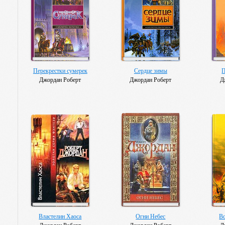
Перекрестки сумерек
Сердце зимы
П
Джордан Роберт
Джордан Роберт
Д
Властелин Хаоса
Огни Небес
В