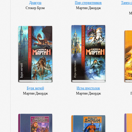
Дракула
Пир стервятников
Танец 
Стокер Брэм
Мартин Джордж
М
Буря мечей
Игра престолов
Мартин Джордж
Мартин Джордж