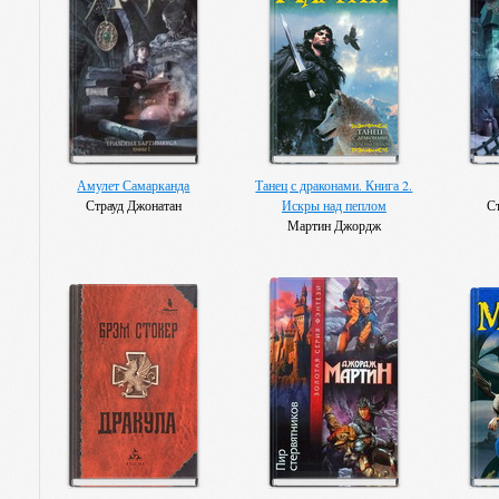
Амулет Самарканда
Танец с драконами. Книга 2.
Страуд Джонатан
Искры над пеплом
С
Мартин Джордж