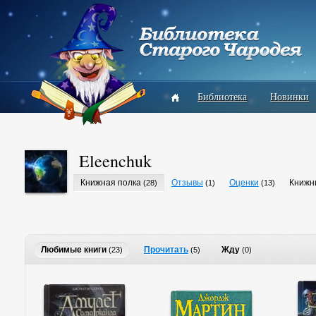
Библиотека
Новинки
Eleenchuk
Книжная полка
Отзывы
Оценки
Книжн
(28)
(1)
(13)
Любимые книги
Прочитать
Жду
(23)
(5)
(0)