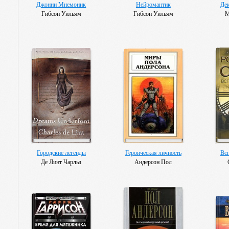
Джонни Мнемоник
Нейромантик
Де
Гибсон Уильям
Гибсон Уильям
М
Городские легенды
Героическая личность
Всп
Де Линт Чарльз
Андерсон Пол