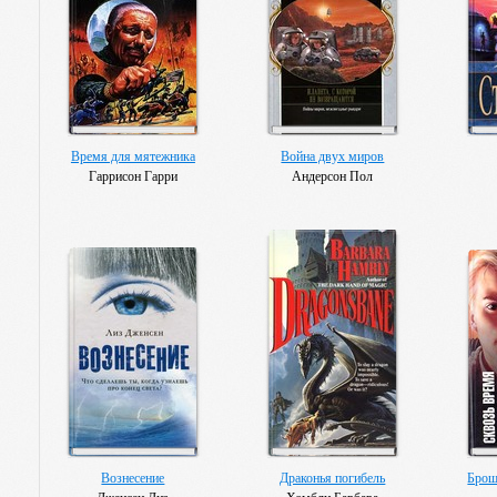
Время для мятежника
Война двух миров
Гаррисон Гарри
Андерсон Пол
Вознесение
Драконья погибель
Брош