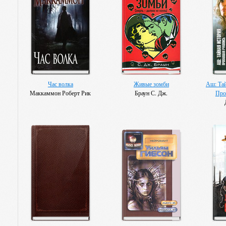
Час волка
Живые зомби
Аш: Тай
Маккаммон Роберт Рик
Браун С. Дж.
Про