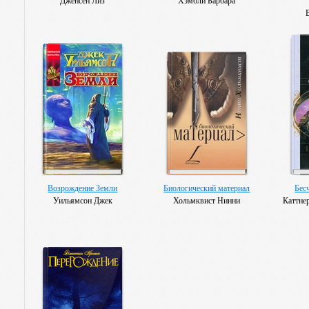
Дженсен Лиз
Хэмбли Барбара
Возрождение Земли
Биологический материал
Бес
Уильямсон Джек
Хольмквист Нинни
Каттне