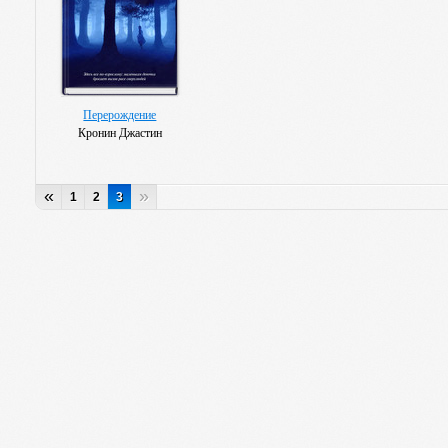
Перерождение
Кронин Джастин
«
»
1
2
3