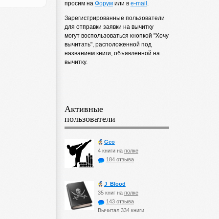
просим на
Форум
или в
e-mail
.
Зарегистрированные пользователи
для отправки заявки на вычитку
могут воспользоваться кнопкой "Хочу
вычитать", расположенной под
названием книги, объявленной на
вычитку.
Активные
пользователи
Geo
4 книги на
полке
184 отзыва
J_Blood
35 книг на
полке
143 отзыва
Вычитал 334 книги