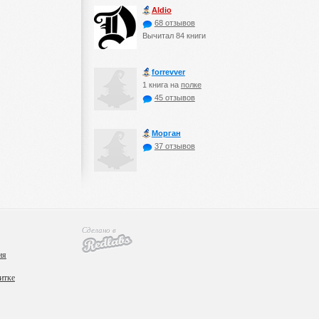
Aldio
68 отзывов
Вычитал 84 книги
forrevver
1 книга на
полке
45 отзывов
Морган
37 отзывов
Сделано в
ия
итке