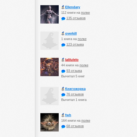
Ellendary
112 книги на
полке
135 отзывов
оverkill
1 книга на
полке
123 отзыва
lalilulelo
44 книги на
полке
93 отзыва
Вычитал 5 книг
Книгожорка
76 отзывов
Вычитал 1 книга
fwh
164 книги на
полке
68 отзывов