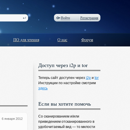
Войти
Регистрация
ПО для чтения
О нас
Форум
Доступ через i2p и tor
Теперь сайт доступен через
i2p
и
tor
Инструкции по настройке смотрим
здесь
Если вы хотите помочь
Со сканированием и/или
6 января 2012
приведением отсканированного в
удобочитаемый вид — то милости