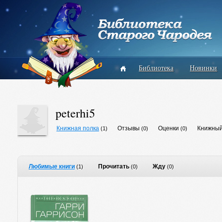
Библиотека
Новинки
peterhi5
Книжная полка
Отзывы
Оценки
Книжный
(1)
(0)
(0)
Любимые книги
Прочитать
Жду
(1)
(0)
(0)