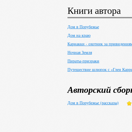
публиковал статьи по
Книги автора
литературному творче
появился его первый 
последовали другие, 
Дом в Порубежье
лучший) рассказ «Голо
Дом на краю
первый роман Ходжсо
Карнакки - охотник за привидения
Ночная Земля
Широкую популярност
Пираты-призраки
(1908), «Пираты-приз
Путешествие шлюпок с «Глен Карр
первой мировой войны
Западном фронте; пог
Авторский сбор
1958 г. Альфред Хичк
«Подозрение».
Дом в Порубежье (рассказы)
Wikipedia