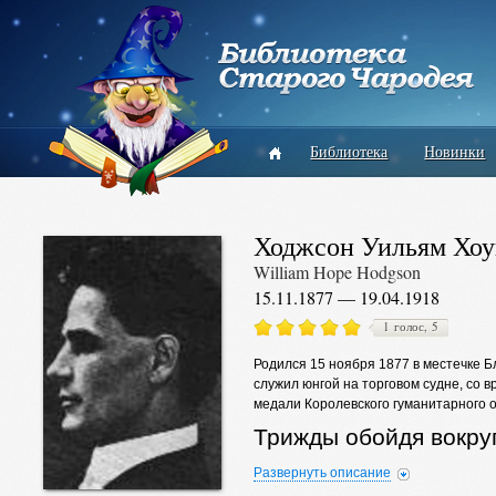
Библиотека
Новинки
Ходжсон Уильям Хоу
William Hope Hodgson
15.11.1877 — 19.04.1918
1 голос, 5
Родился 15 ноября 1877 в местечке Б
служил юнгой на торговом судне, со 
медали Королевского гуманитарного 
Трижды обойдя вокруг
море, и списался на 
Развернуть описание