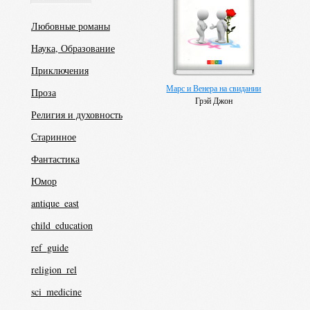
Любовные романы
Наука, Образование
Приключения
Марс и Венера на свидании
Проза
Грэй Джон
Религия и духовность
Старинное
Фантастика
Юмор
antique_east
child_education
ref_guide
religion_rel
sci_medicine