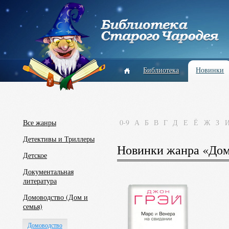
Библиотека
Новинки
Все жанры
0-9
А
Б
В
Г
Д
Е
Ё
Ж
З
Детективы и Триллеры
Новинки жанра «Дом
Детское
Документальная
литература
Домоводство (Дом и
семья)
Домоводство