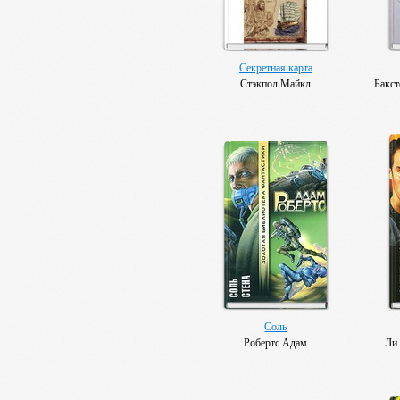
Секретная карта
Стэкпол Майкл
Бакст
Соль
Робертс Адам
Ли