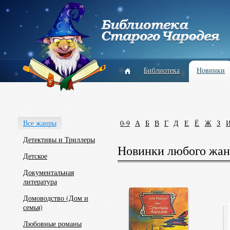
Библиотека
Новинки
Все жанры
0-9
А
Б
В
Г
Д
Е
Ё
Ж
З
Детективы и Триллеры
Новинки любого жан
Детское
Документальная
литература
Домоводство (Дом и
семья)
Любовные романы