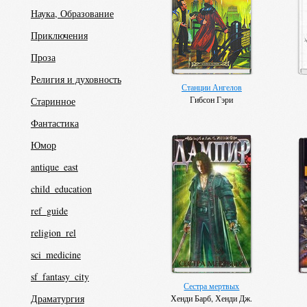
Наука, Образование
Приключения
Проза
Религия и духовность
Станции Ангелов
Гибсон Гэри
Старинное
Фантастика
Юмор
antique_east
child_education
ref_guide
religion_rel
sci_medicine
sf_fantasy_city
Сестра мертвых
Драматургия
Хенди Барб, Хенди Дж.