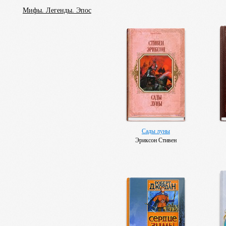
Мифы. Легенды. Эпос
Сады луны
Эриксон Стивен