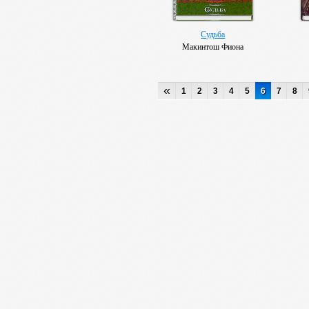
Судьба
Макинтош Фиона
«
1
2
3
4
5
6
7
8