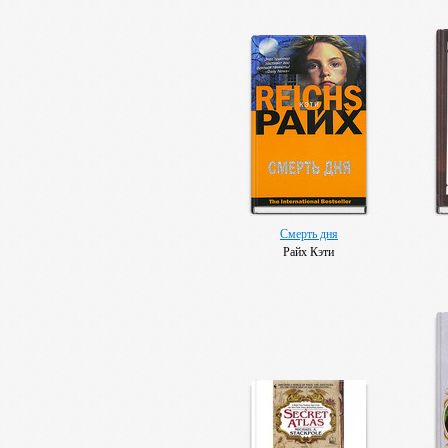
Смерть дня
Райх Кэти