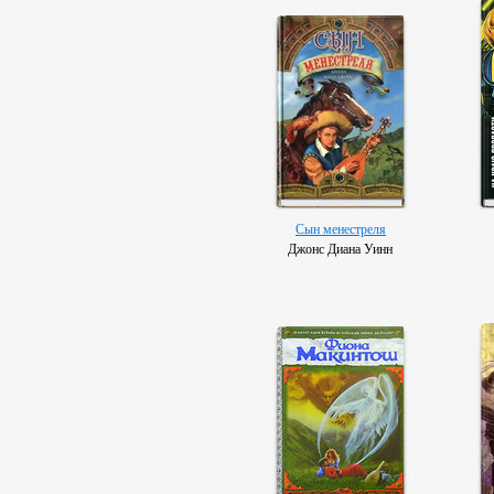
Сын менестреля
Джонс Диана Уинн