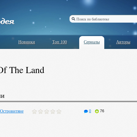
Новинки
Топ 100
Сериалы
Авторы
Of The Land
ии
 Островитяне
0
76