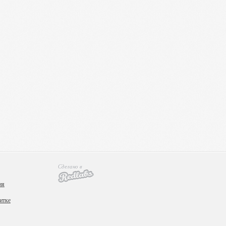
Сделано в
ия
итке