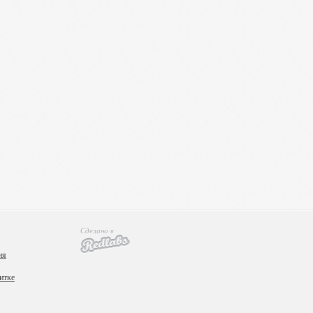
Сделано в
ия
итке