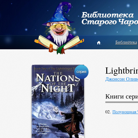
Библиотека
Lightbri
Джонсон Олив
Книги сер
02.
Полунощная 