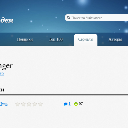
Новинки
Топ 100
Сериалы
Авторы
nger
ер
ии
Чудь
1
97