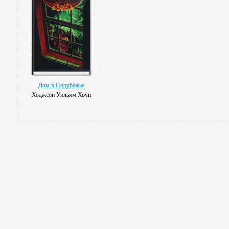
Дом в Порубежье
Ходжсон Уильям Хоуп