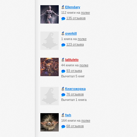
Ellendary
112 книги на
полке
135 отзывов
оverkill
1 книга на
полке
123 отзыва
lalilulelo
44 книги на
полке
93 отзыва
Вычитал 5 книг
Книгожорка
76 отзывов
Вычитал 1 книга
fwh
164 книги на
полке
68 отзывов