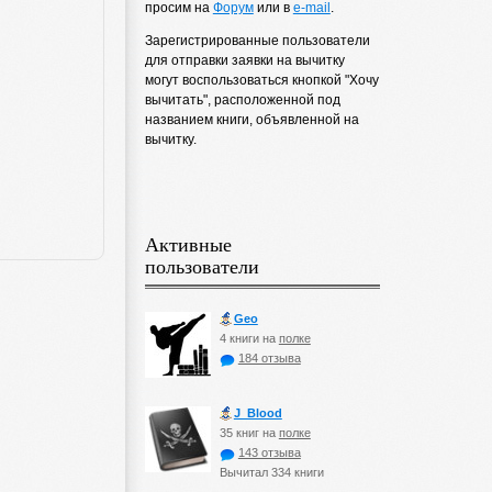
просим на
Форум
или в
e-mail
.
Зарегистрированные пользователи
для отправки заявки на вычитку
могут воспользоваться кнопкой "Хочу
вычитать", расположенной под
названием книги, объявленной на
вычитку.
Активные
пользователи
Geo
4 книги на
полке
184 отзыва
J_Blood
35 книг на
полке
143 отзыва
Вычитал 334 книги