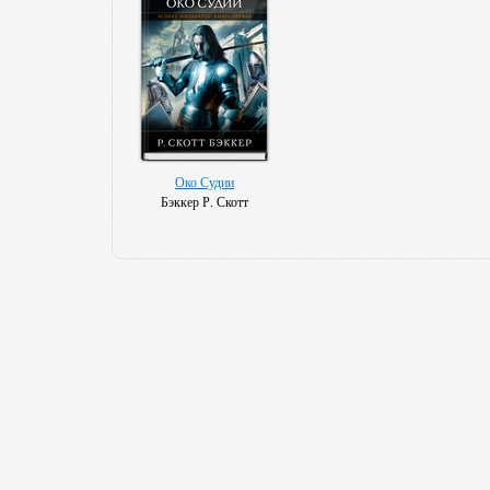
Око Судии
Бэккер Р. Скотт