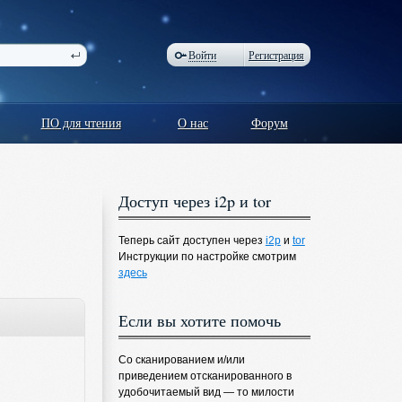
Войти
Регистрация
ПО для чтения
О нас
Форум
Доступ через i2p и tor
Теперь сайт доступен через
i2p
и
tor
Инструкции по настройке смотрим
здесь
Если вы хотите помочь
Со сканированием и/или
приведением отсканированного в
удобочитаемый вид — то милости