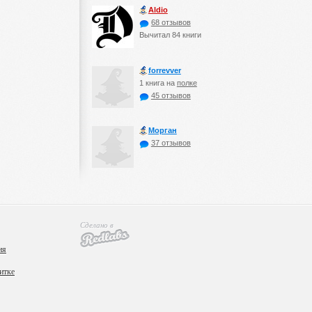
Aldio
68 отзывов
Вычитал 84 книги
forrevver
1 книга на
полке
45 отзывов
Морган
37 отзывов
Сделано в
ия
итке