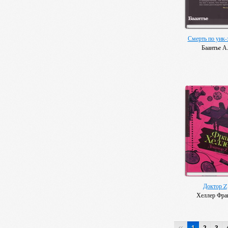
Смерть по уик-
Баантье А
Доктор Z
Хеллер Фра
«