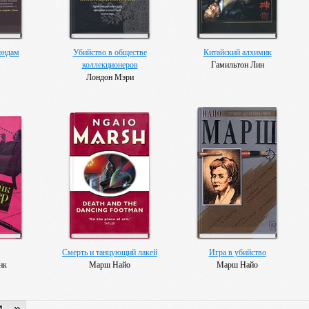
эндам
Убийство в обществе
Китайский алхимик
.
коллекционеров
Гамильтон Лин
Лондон Мэри
Смерть и танцующий лакей
Игра в убийство
нк
Марш Найо
Марш Найо
»