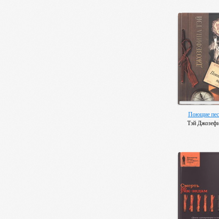
Поющие пес
Тэй Джозеф