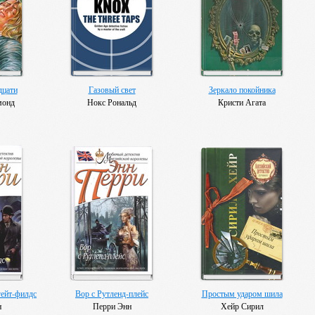
дцати
Газовый свет
Зеркало покойника
монд
Нокс Рональд
Кристи Агата
ейт-филдс
Вор с Рутленд-плейс
Простым ударом шила
н
Перри Энн
Хейр Сирил