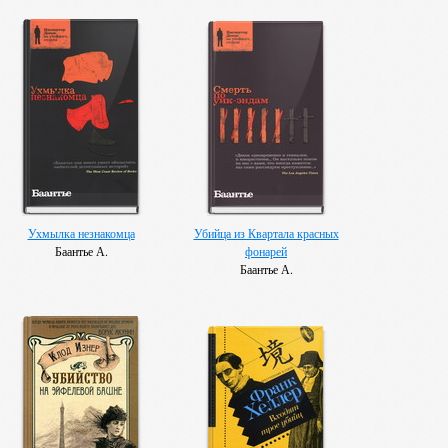
Ухмылка незнакомца
Убийца из Квартала красных
Баантье А.
фонарей
Баантье А.