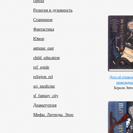
Проза
Религия и духовность
Старинное
Фантастика
Юмор
antique_east
child_education
ref_guide
religion_rel
Дело об отравл
шоколадка
sci_medicine
Беркли Энт
sf_fantasy_city
Драматургия
Мифы. Легенды. Эпос