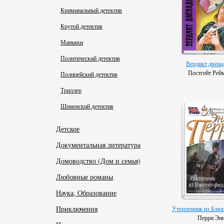
Криминальный детектив
Крутой детектив
Маньяки
Политический детектив
Вердикт двена
Постгейт Рей
Полицейский детектив
Триллер
Шпионский детектив
Детское
Документальная литература
Домоводство (Дом и семья)
Любовные романы
Наука, Образование
Приключения
Утопленник из Блюг
Перри Эн