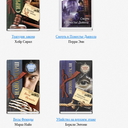
Трагедия закона
Смерть в Поместье Дьявола
Хейр Сирил
Перри Энн
Весы Фемиды
Убийство на верхнем этаже
Марш Найо
Беркли Энтони