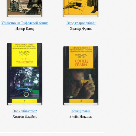
Убийство на Эйфелевой башне
Входят трое убийц
Изнер Клод
Хеллер Франк
Это - убийство?
Конец главы
Хилтон Джеймс
Блейк Николас