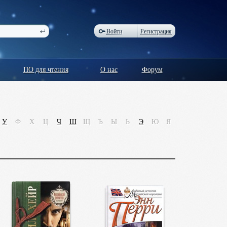
Войти
Регистрация
ПО для чтения
О нас
Форум
У
Ф
Х
Ц
Ч
Ш
Щ
Ъ
Ы
Ь
Э
Ю
Я