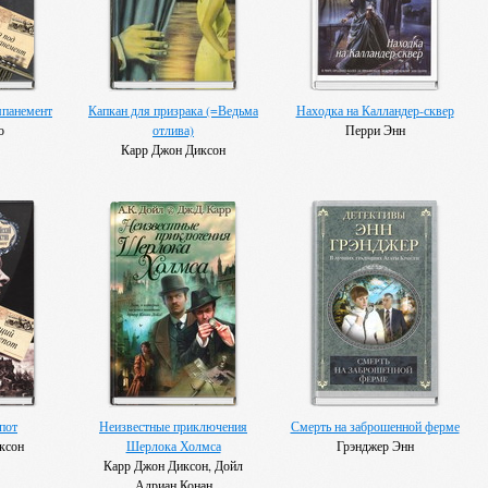
мпанемент
Капкан для призрака (=Ведьма
Находка на Калландер-сквер
о
отлива)
Перри Энн
Карр Джон Диксон
пот
Неизвестные приключения
Смерть на заброшенной ферме
ксон
Шерлока Холмса
Грэнджер Энн
Карр Джон Диксон, Дойл
Адриан Конан