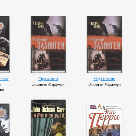
енных
Спрячь меня
Мода в саване
х
Эллингем Марджери
Эллингем Марджери
они