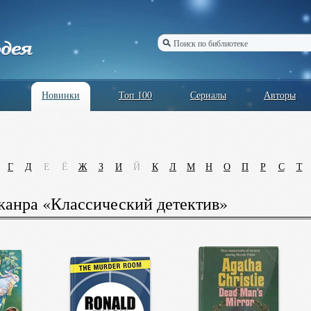
Новинки
Топ 100
Сериалы
Авторы
Г
Д
Е
Ё
Ж
З
И
Й
К
Л
М
Н
О
П
Р
С
Т
анра «Классический детектив»