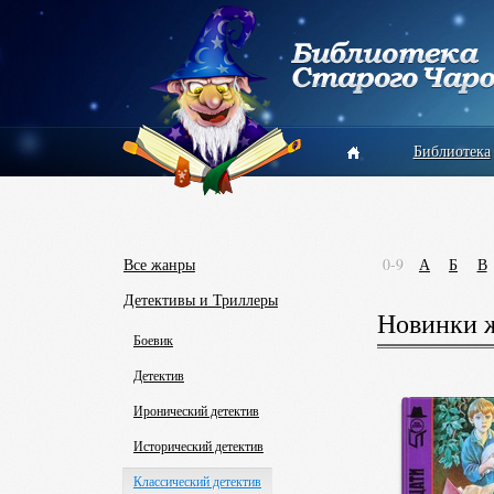
Библиотека
Все жанры
0-9
А
Б
В
Детективы и Триллеры
Новинки ж
Боевик
Детектив
Иронический детектив
Исторический детектив
Классический детектив