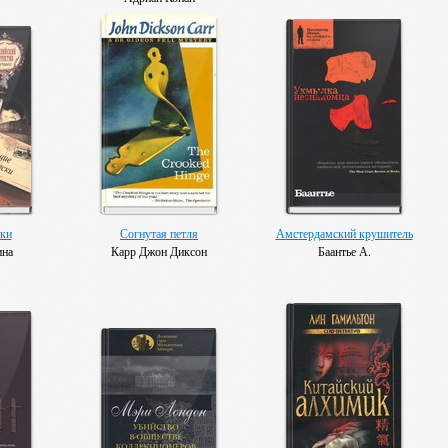
ки
Согнутая петля
Амстердамский крушитель
ина
Карр Джон Диксон
Баантье А.