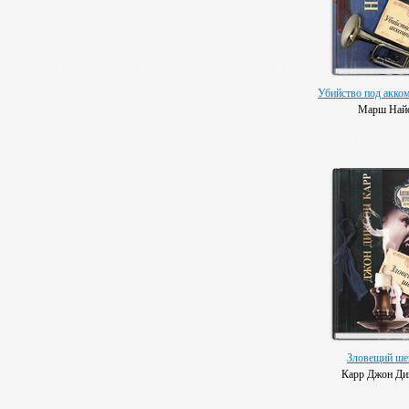
Убийство под акко
Марш Най
Зловещий ше
Карр Джон Ди