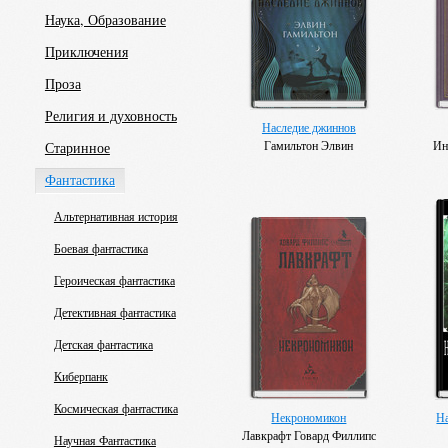
Наука, Образование
Приключения
Проза
Религия и духовность
Наследие джиннов
Гамильтон Элвин
Ин
Старинное
Фантастика
Альтернативная история
Боевая фантастика
Героическая фантастика
Детективная фантастика
Детская фантастика
Киберпанк
Космическая фантастика
Некрономикон
Н
Лавкрафт Говард Филлипс
Научная Фантастика