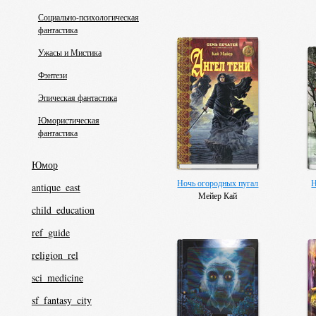
Социально-психологическая
фантастика
Ужасы и Мистика
Фэнтези
Эпическая фантастика
Юмористическая
фантастика
Юмор
Ночь огородных пугал
Н
antique_east
Мейер Кай
child_education
ref_guide
religion_rel
sci_medicine
sf_fantasy_city