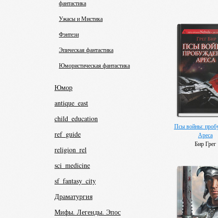
фантастика
Ужасы и Мистика
Фэнтези
Эпическая фантастика
Юмористическая фантастика
Юмор
antique_east
child_education
Псы войны: проб
ref_guide
Ареса
Бир Грег
religion_rel
sci_medicine
sf_fantasy_city
Драматургия
Мифы. Легенды. Эпос