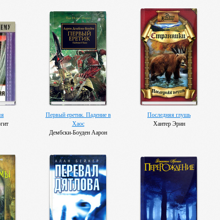
яя
Первый еретик. Падение в
Последняя глушь
гит
Хаос
Хантер Эрин
Дембски-Боуден Аарон