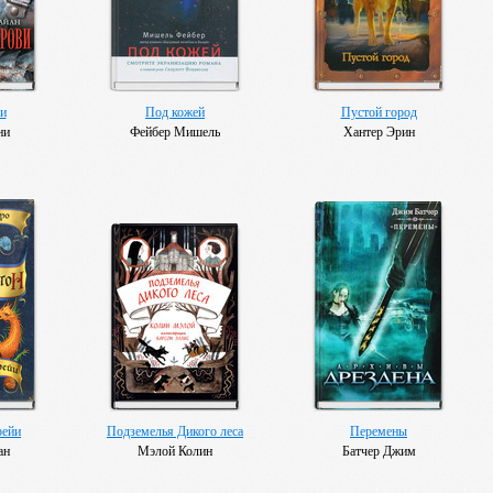
и
Под кожей
Пустой город
ни
Фейбер Мишель
Хантер Эрин
рейи
Подземелья Дикого леса
Перемены
ан
Мэлой Колин
Батчер Джим