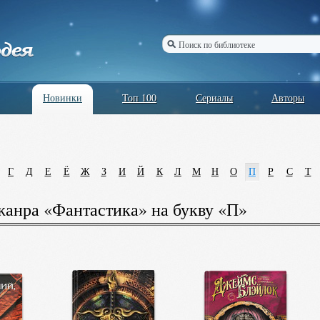
Новинки
Топ 100
Сериалы
Авторы
Г
Д
Е
Ё
Ж
З
И
Й
К
Л
М
Н
О
П
Р
С
Т
анра «Фантастика» на букву «П»