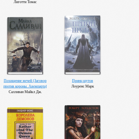
Лиготти Томас
Похищение мечей [Заговор
Принц шутов
против короны. Авемпарта]
Лоуренс Марк
Салливан Майкл Дж.