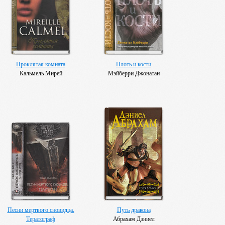
Проклятая комната
Плоть и кости
Кальмель Мирей
Мэйберри Джонатан
Песни мертвого сновидца.
Путь дракона
Тератограф
Абрахам Дэниел