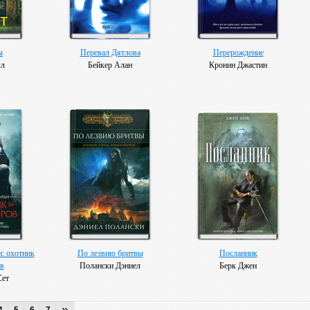
ы
Перевал Дятлова
Перерождение
лл
Бейкер Алан
Кронин Джастин
: охотник
По лезвию бритвы
Посланник
в
Полански Дэниел
Берк Джен
Сет
»