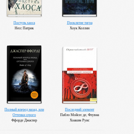
Поступь хаоса
Проклятие тигра
Несс Патрик
Хоук Коллин
Полный вперед назад, или
Последний элемент
Оттенки серого
Пабло Мойсес де, Флувиа
Ффорде Джаспер
Хоаким Руис