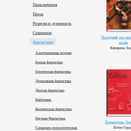
Приключения
Проза
Религия и духовность
Старинное
Последний, кто зна
Фантастика
молвь
Кивиряхк Ан
Альтернативная история
Боевая фантастика
Героическая фантастика
Детективная фантастика
Детская фантастика
Киберпанк
Космическая фантастика
Научная Фантастика
Подмастерье. По
Хотон Горд
Социально-психологическая