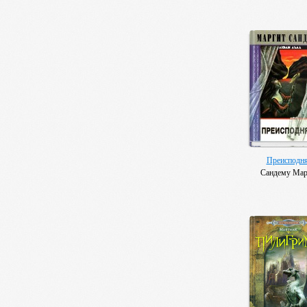
Преисподн
Сандему Мар