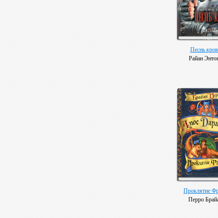
Песнь кров
Райан Энто
Проклятие Ф
Перро Брай