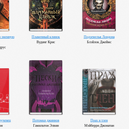
л змеиную
Пламенный клинок
Подземелья Лондона
Вудинг Крис
Блэйлок Джеймс
друс
рученец
Потомки джиннов
Прах и тлен
он
Гамильтон Элвин
Мэйберри Джонатан