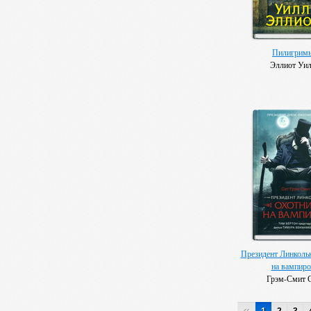
Пилигрим
Эллиот Уи
Президент Линкольн
на вампиро
Грэм-Смит 
«