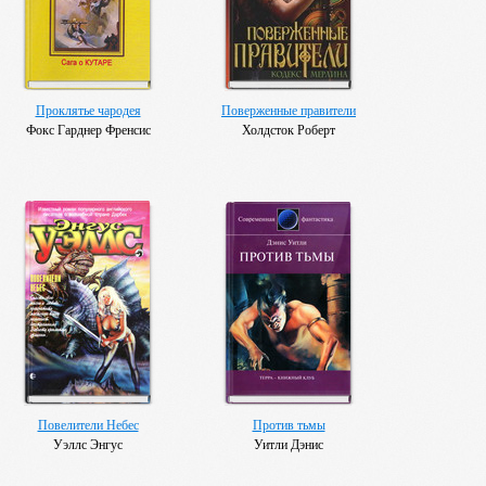
Проклятье чародея
Поверженные правители
Фокс Гарднер Френсис
Холдсток Роберт
Повелители Небес
Против тьмы
Уэллс Энгус
Уитли Дэнис