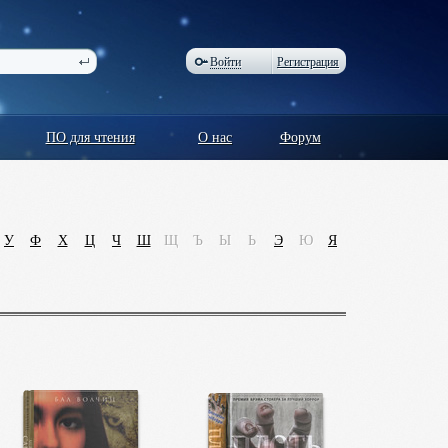
Войти
Регистрация
ПО для чтения
О нас
Форум
У
Ф
Х
Ц
Ч
Ш
Щ
Ъ
Ы
Ь
Э
Ю
Я