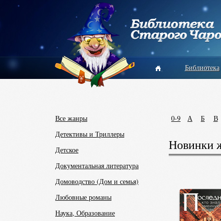
Библиотека
Все жанры
0-9
А
Б
В
Детективы и Триллеры
Новинки ж
Детское
Документальная литература
Домоводство (Дом и семья)
Любовные романы
Наука, Образование