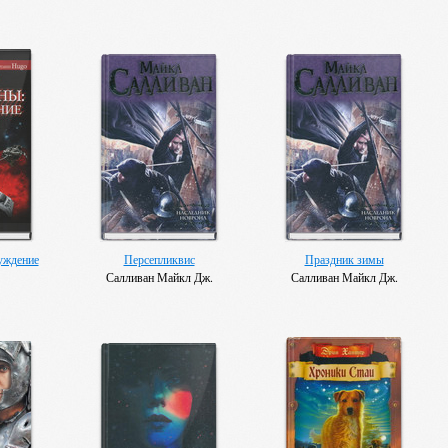
уждение
Персепликвис
Праздник зимы
Салливан Майкл Дж.
Салливан Майкл Дж.