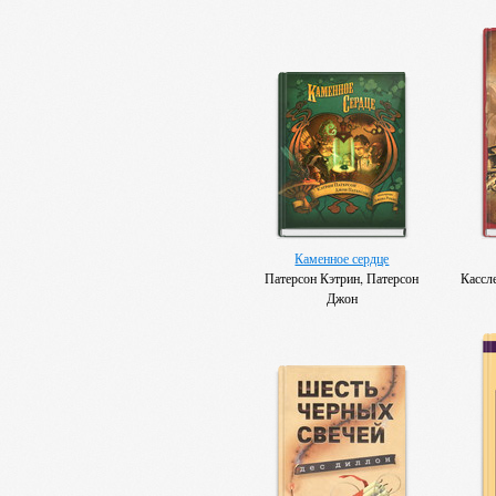
Каменное сердце
Патерсон Кэтрин, Патерсон
Кассл
Джон