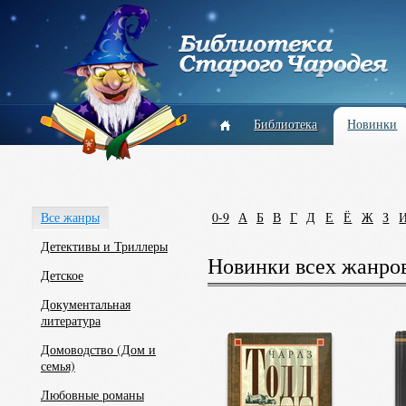
Библиотека
Новинки
Все жанры
0-9
А
Б
В
Г
Д
Е
Ё
Ж
З
Детективы и Триллеры
Новинки всех жанро
Детское
Документальная
литература
Домоводство (Дом и
семья)
Любовные романы