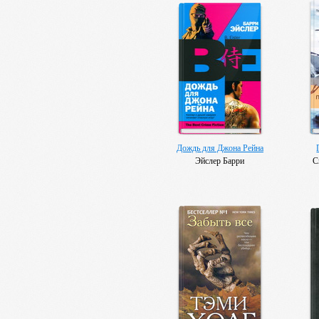
Дождь для Джона Рейна
Эйслер Барри
С