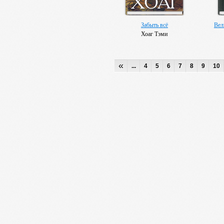
Забыть всё
Вел
Хоаг Тэми
«
...
4
5
6
7
8
9
10