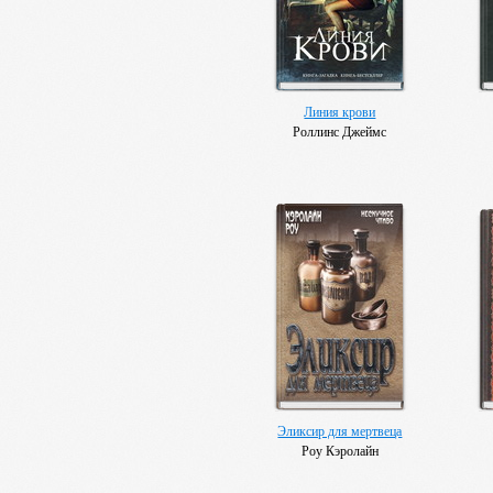
Линия крови
Роллинс Джеймс
Эликсир для мертвеца
Роу Кэролайн