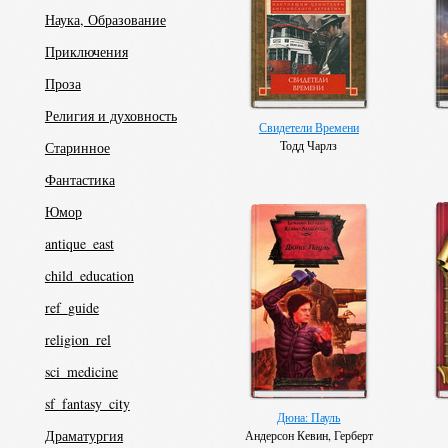
Наука, Образование
Приключения
Проза
Религия и духовность
Свидетели Времени
Тодд Чарлз
Старинное
Фантастика
Юмор
antique_east
child_education
ref_guide
religion_rel
sci_medicine
sf_fantasy_city
Дюна: Пауль
Драматургия
Андерсон Кевин, Герберт