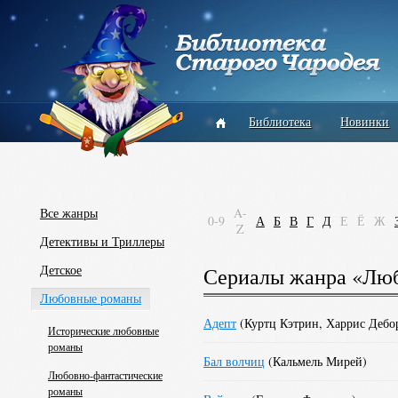
Библиотека
Новинки
Все жанры
A-
0-9
А
Б
В
Г
Д
Е
Ё
Ж
Z
Детективы и Триллеры
Детское
Сериалы жанра «Лю
Любовные романы
Адепт
(
Куртц Кэтрин
,
Харрис Дебо
Исторические любовные
романы
Бал волчиц
(
Кальмель Мирей
)
Любовно-фантастические
романы