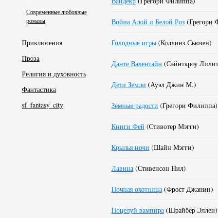
Вайдекр
(
Грегори Филиппа
)
Современные любовные
романы
Война Алой и Белой Роз
(
Грегори 
Приключения
Голодные игры
(
Коллинз Сьюзен
)
Проза
Данте Валентайн
(
Сэйнткроу Лили
Религия и духовность
Дети Земли
(
Ауэл Джин М.
)
Фантастика
sf_fantasy_city
Земные радости
(
Грегори Филиппа
)
Книги Фей
(
Стивотер Мэгги
)
Крылья ночи
(
Шайн Мэгги
)
Лавина
(
Стивенсон Нил
)
Ночная охотница
(
Фрост Джанин
)
Поцелуй вампира
(
Шрайбер Эллен
)