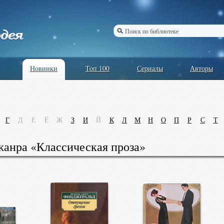
Новинки
Топ 100
Сериалы
Авторы
Г
Д
Е
Ё
Ж
З
И
Й
К
Л
М
Н
О
П
Р
С
Т
анра «Классическая проза»