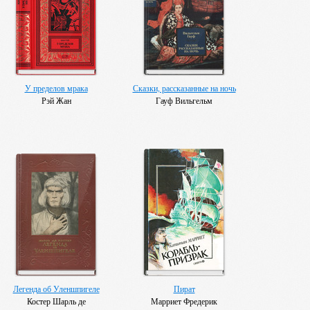
У пределов мрака
Сказки, рассказанные на ночь
Рэй Жан
Гауф Вильгельм
Легенда об Уленшпигеле
Пират
Костер Шарль де
Марриет Фредерик