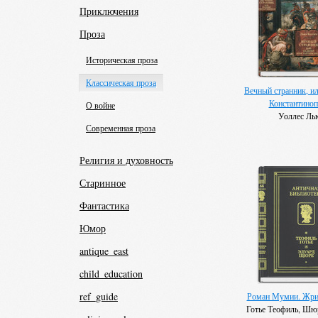
Приключения
Проза
Историческая проза
Классическая проза
Вечный странник, и
Константино
О войне
Уоллес Ль
Современная проза
Религия и духовность
Старинное
Фантастика
Юмор
antique_east
child_education
ref_guide
Роман Мумии. Жри
Готье Теофиль, Шю