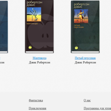
с
Мантикора
Пятый персонаж
сон
Дэвис Робертсон
Дэвис Робертсон
Фантастика
О нас
Приключения
Программы для чтен