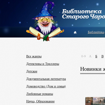
Библиотека
Все жанры
0-9
А
Б
В
Детективы и Триллеры
Новинки ж
Детское
Документальная литература
Домоводство (Дом и семья)
Любовные романы
Наука, Образование