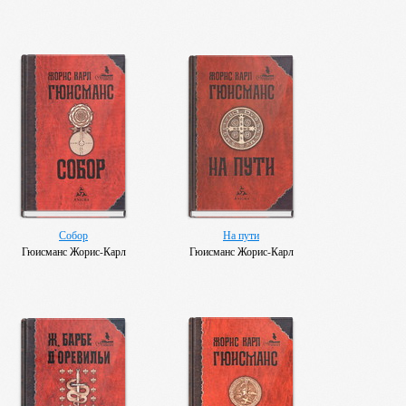
Собор
На пути
Гюисманс Жорис-Карл
Гюисманс Жорис-Карл