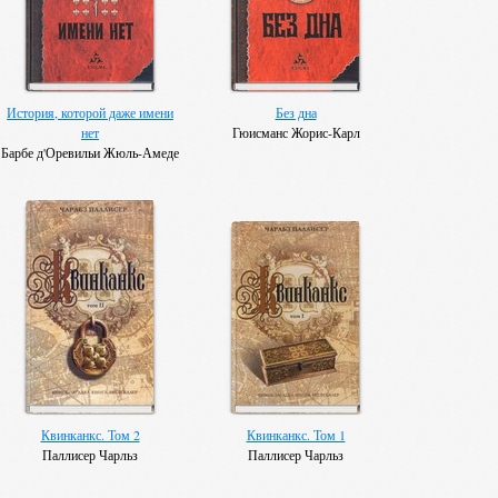
История, которой даже имени
Без дна
нет
Гюисманс Жорис-Карл
Барбе д'Оревильи Жюль-Амеде
Квинканкс. Том 2
Квинканкс. Том 1
Паллисер Чарльз
Паллисер Чарльз