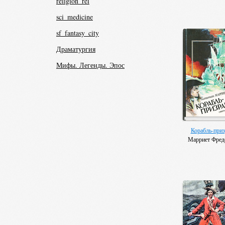
religion_rel
sci_medicine
sf_fantasy_city
Драматургия
Мифы. Легенды. Эпос
Корабль-приз
Марриет Фред