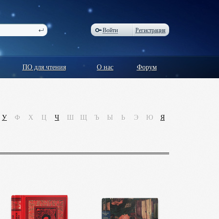
Войти
Регистрация
ПО для чтения
О нас
Форум
У
Ф
Х
Ц
Ч
Ш
Щ
Ъ
Ы
Ь
Э
Ю
Я