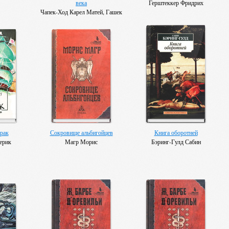
века
Герштеккер Фридрих
Чапек-Ход Карел Матей, Гашек
Ярослав, Басс Эдуард, Ванчура
Владислав, Полачек Карел,
Йон Яромир
рак
Сокровище альбигойцев
Книга оборотней
ерик
Магр Морис
Бэринг-Гулд Сабин