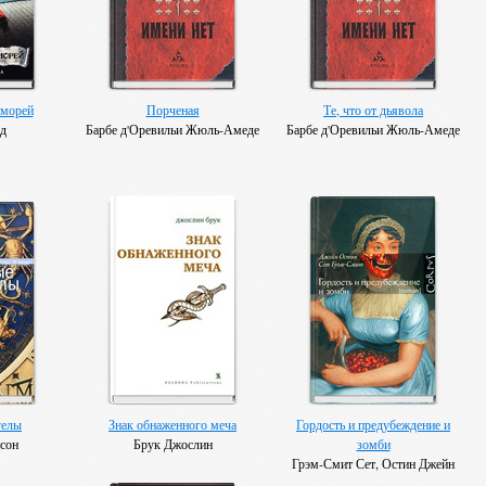
морей
Порченая
Те, что от дьявола
рд
Барбе д'Оревильи Жюль-Амеде
Барбе д'Оревильи Жюль-Амеде
гелы
Знак обнаженного меча
Гордость и предубеждение и
сон
Брук Джослин
зомби
Грэм-Смит Сет, Остин Джейн