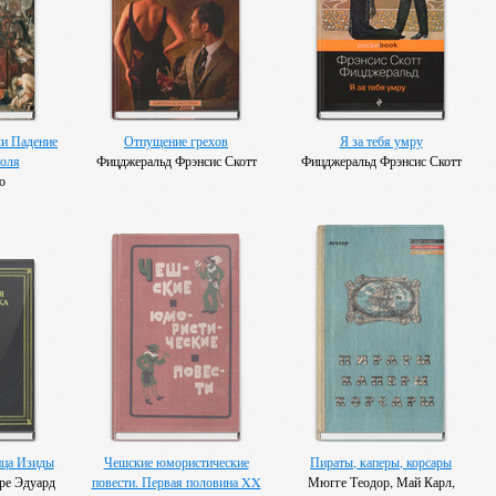
ли Падение
Отпущение грехов
Я за тебя умру
поля
Фицджеральд Фрэнсис Скотт
Фицджеральд Фрэнсис Скотт
ю
ца Изиды
Чешские юмористические
Пираты, каперы, корсары
ре Эдуард
повести. Первая половина XX
Мюгге Теодор, Май Карл,