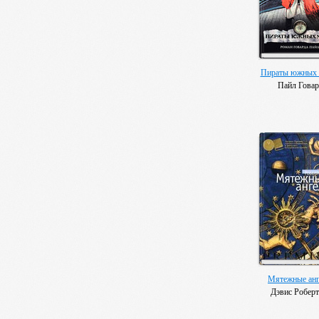
Пираты южных 
Пайл Гова
Мятежные ан
Дэвис Роберт